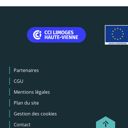
Menu
Partenaires
Pied
de
CGU
page
Mentions légales
Plan du site
Gestion des cookies
Contact