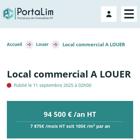
Aller
directement
Mon
au
compte
contenu
Fil
Local commercial A LOUER
d'Ariane
Accueil
Louer
Local commercial A LOUER
Publié le 11 septembre 2025 à 02h00
94 500 € /an HT
2
7 875€ /mois HT soit 105€ /m
par an