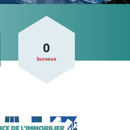
0
bureaux