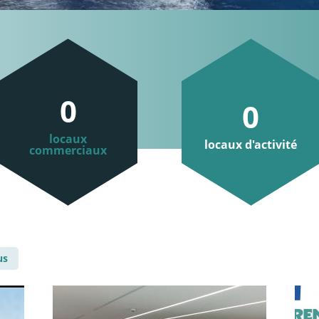
0
0
locaux
locaux d'activité
commerciaux
us