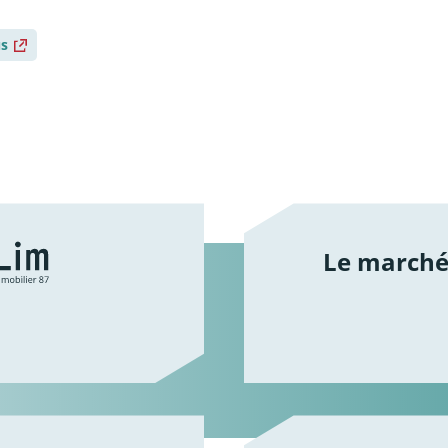
us
Le marché 
/le-cilim
/le-marc