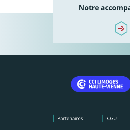
Notre accomp
/notre-accomp
Menu
Partenaires
CGU
Pied