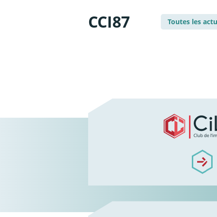
CCI87
Toutes les act
/qui-sommes-nous