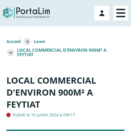
Aller
directement
Mon
au
compte
contenu
Fil
d'Ariane
Accueil
Louer
LOCAL COMMERCIAL D'ENVIRON 900M² A
FEYTIAT
LOCAL COMMERCIAL
D'ENVIRON 900M² A
FEYTIAT
Publié le 10 juillet 2024 à 09h17