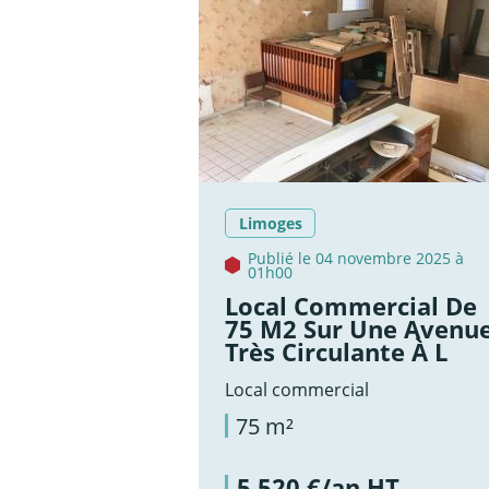
Limoges
Publié le 04 novembre 2025 à
01h00
Local Commercial De
75 M2 Sur Une Avenu
Très Circulante À L
Local commercial
75 m²
5 520 €/an HT