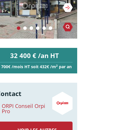
32 400 € /an HT
2
 700€ /mois HT soit 432€ /m
par an
Contact
ORPI Conseil Orpi
Pro