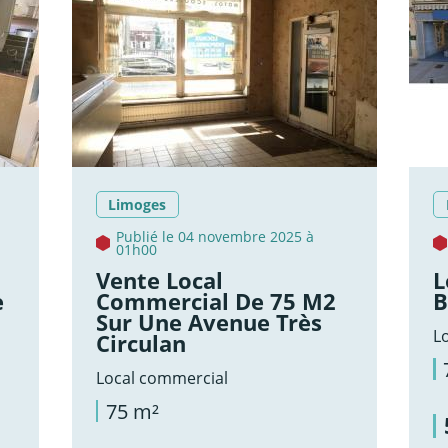
Limoges
Publié le 04 novembre 2025 à
01h00
Vente Local
L
e
Commercial De 75 M2
B
Sur Une Avenue Très
L
Circulan
Local commercial
75 m²