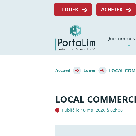
Aller
Menu
directement
LOUER
ACHETER
top
au
contenu
Navigation
Qui sommes-
principale
Fil
LOCAL COMM
d'Ariane
Accueil
Louer
LOCAL COMMERCIA
Publié le 18 mai 2026 à 02h00