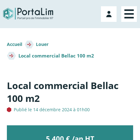
Aller
directement
Mon
au
compte
contenu
Fil
d'Ariane
Accueil
Louer
Local commercial Bellac 100 m2
Local commercial Bellac
100 m2
Publié le 14 décembre 2024 à 01h00
5 400 € /an HT