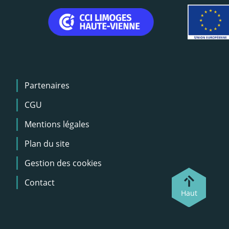
Menu
Partenaires
Pied
de
CGU
page
Mentions légales
Plan du site
Gestion des cookies
Contact
Haut