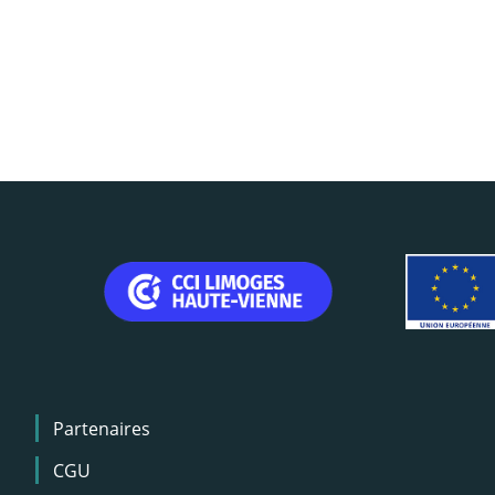
Menu
Partenaires
Pied
de
CGU
page