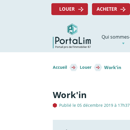
Aller
Menu
directement
LOUER
ACHETER
top
au
contenu
Navigation
Qui sommes-
principale
Fil
Work'in
d'Ariane
Accueil
Louer
Work'in
Publié le 05 décembre 2019 à 17h37