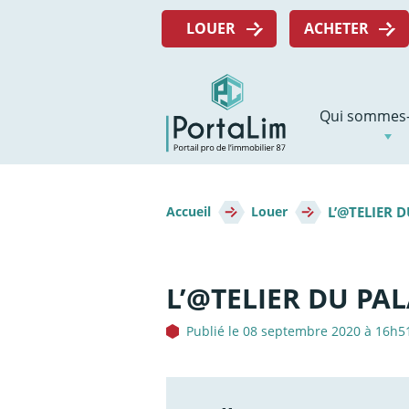
Aller
Menu
directement
LOUER
ACHETER
top
au
contenu
Navigation
Qui sommes-
principale
Fil
L’@TELIER D
d'Ariane
Accueil
Louer
L’@TELIER DU PAL
Publié le 08 septembre 2020 à 16h5