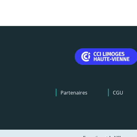
Menu
Partenaires
CGU
Pied
de
page