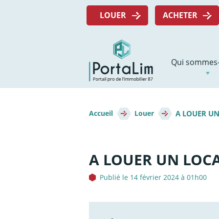
Aller
Menu
directement
LOUER
ACHETER
top
au
contenu
Navigation
Qui sommes-
principale
Fil
A LOUER UN
d'Ariane
Accueil
Louer
A LOUER UN LOCA
Publié le 14 février 2024 à 01h00