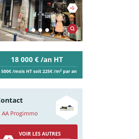
18 000 € /an HT
2
 500€ /mois HT soit 225€ /m
par an
Contact
AA Progimmo
VOIR LES AUTRES