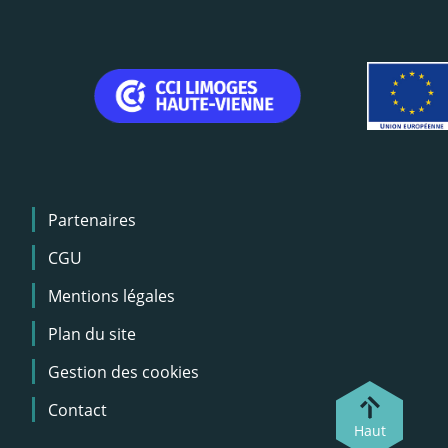
Menu
Partenaires
Pied
de
CGU
page
Mentions légales
Plan du site
Gestion des cookies
Contact
Haut