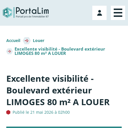
Aller
directement
Mon
au
compte
contenu
Fil
d'Ariane
Accueil
Louer
Excellente visibilité - Boulevard extérieur
LIMOGES 80 m² A LOUER
Excellente visibilité -
Boulevard extérieur
LIMOGES 80 m² A LOUER
Publié le 21 mai 2026 à 02h00