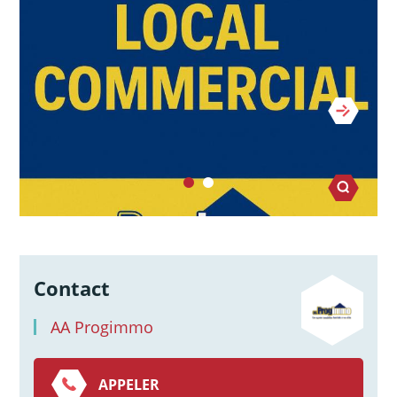
Contact
AA Progimmo
APPELER