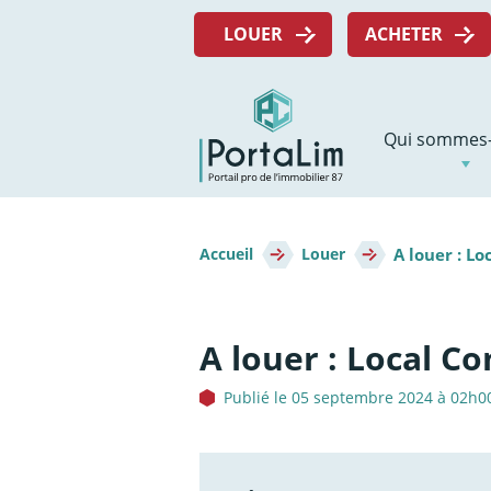
Aller
Menu
directement
LOUER
ACHETER
top
au
contenu
Navigation
Qui sommes-
principale
Fil
A louer : L
d'Ariane
Accueil
Louer
A louer : Local C
Publié le 05 septembre 2024 à 02h0