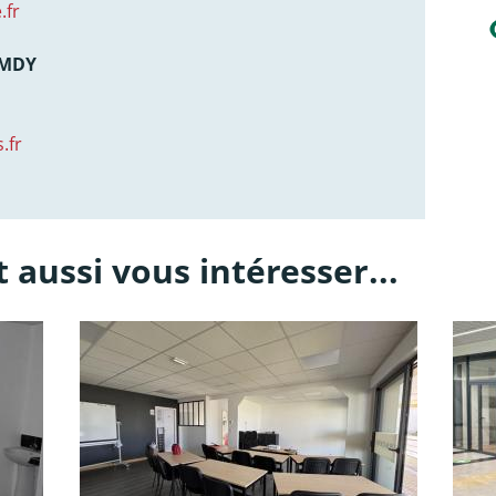
.fr
AMDY
.fr
 aussi vous intéresser...