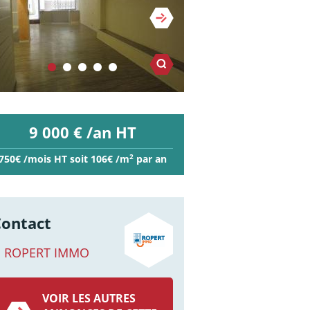
9 000 € /an HT
2
750€ /mois HT soit 106€ /m
par an
Contact
ROPERT IMMO
VOIR LES AUTRES