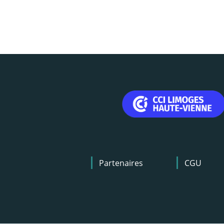
Menu
Partenaires
CGU
Pied
de
page