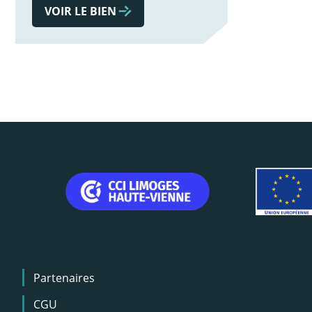
VOIR LE BIEN
Menu
Partenaires
Pied
de
CGU