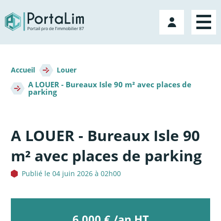
Aller
directement
Mon
au
compte
contenu
Fil
d'Ariane
Accueil
Louer
A LOUER - Bureaux Isle 90 m² avec places de
parking
A LOUER - Bureaux Isle 90
m² avec places de parking
Publié le 04 juin 2026 à 02h00
6 000 € /an HT