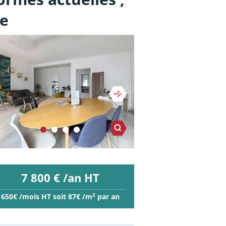
re
7 800 € /an HT
2
650€ /mois HT soit 87€ /m
par an