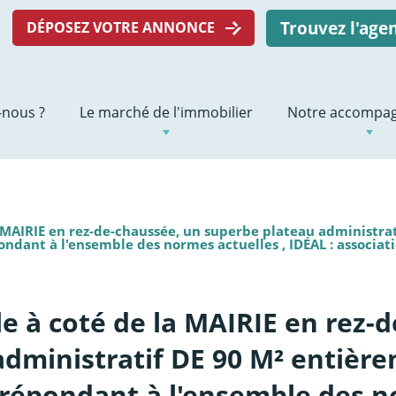
Trouvez l'ag
DÉPOSEZ VOTRE ANNONCE
nous ?
Le marché de l'immobilier
Notre accompa
la MAIRIE en rez-de-chaussée, un superbe plateau administra
dant à l'ensemble des normes actuelles , IDÉAL : associati
lle à coté de la MAIRIE en rez-
administratif DE 90 M² entiè
répondant à l'ensemble des no