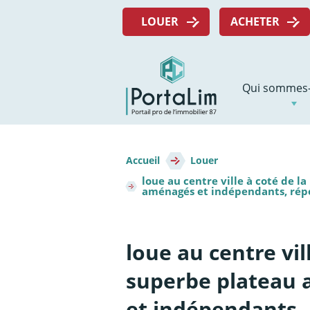
Aller
Menu
directement
LOUER
ACHETER
top
au
contenu
Navigation
Qui sommes-
principale
Fil
d'Ariane
Accueil
Louer
loue au centre ville à coté de 
aménagés et indépendants, répon
loue au centre vi
superbe plateau 
et indépendants, 