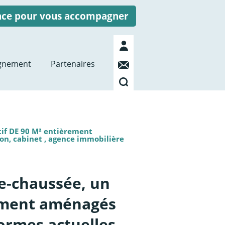
ence pour vous accompagner
Mon
compte
Contact
gnement
Partenaires
Recherche
tif DE 90 M² entièrement
on, cabinet , agence immobilière
de-chaussée, un
rement aménagés
rmes actuelles ,