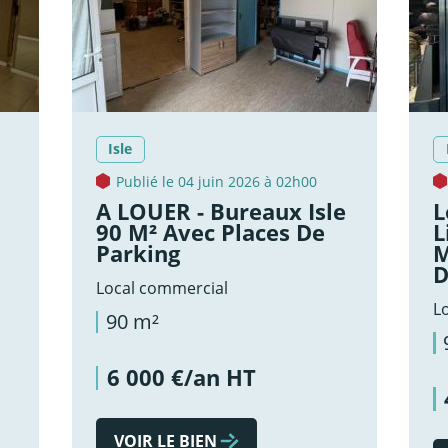
Isle
Publié le 04 juin 2026 à 02h00
A LOUER - Bureaux Isle
L
90 M² Avec Places De
L
Parking
M
D
Local commercial
L
90 m²
6 000 €/an HT
VOIR LE BIEN