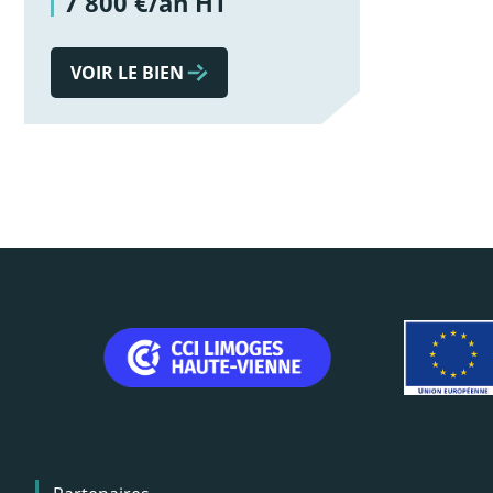
7 800 €/an HT
VOIR LE BIEN
Menu