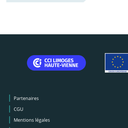
Menu
Partenaires
Pied
de
CGU
page
Mentions légales