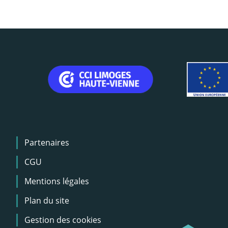
Menu
Partenaires
Pied
de
CGU
page
Mentions légales
Plan du site
Gestion des cookies