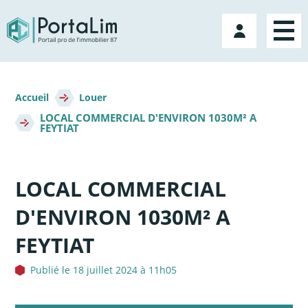
Aller
directement
Mon
au
compte
contenu
Fil
d'Ariane
Accueil
Louer
LOCAL COMMERCIAL D'ENVIRON 1030M² A
FEYTIAT
LOCAL COMMERCIAL
D'ENVIRON 1030M² A
FEYTIAT
Publié le 18 juillet 2024 à 11h05