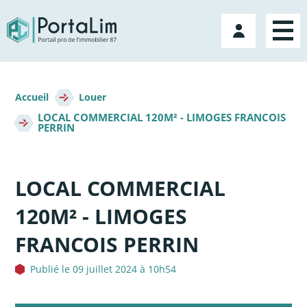
Aller
directement
Mon
au
compte
contenu
Fil
d'Ariane
Accueil
Louer
LOCAL COMMERCIAL 120M² - LIMOGES FRANCOIS
PERRIN
LOCAL COMMERCIAL
120M² - LIMOGES
FRANCOIS PERRIN
Publié le 09 juillet 2024 à 10h54