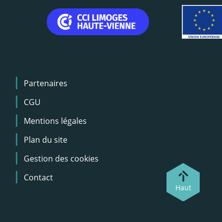
Menu
Partenaires
Pied
de
CGU
page
Mentions légales
Plan du site
Gestion des cookies
Contact
Haut