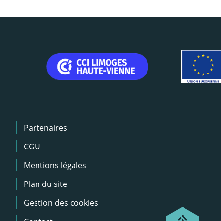
Menu
Partenaires
Pied
de
CGU
page
Mentions légales
Plan du site
Gestion des cookies