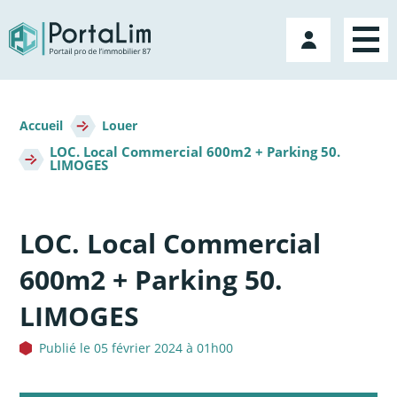
Aller
directement
Mon
au
compte
contenu
Fil
d'Ariane
Accueil
Louer
LOC. Local Commercial 600m2 + Parking 50.
LIMOGES
LOC. Local Commercial
600m2 + Parking 50.
LIMOGES
Publié le 05 février 2024 à 01h00