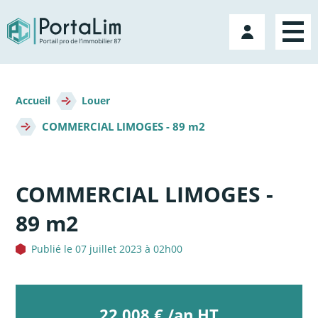
Aller
directement
Mon
au
compte
contenu
Fil
d'Ariane
Accueil
Louer
COMMERCIAL LIMOGES - 89 m2
COMMERCIAL LIMOGES -
89 m2
Publié le 07 juillet 2023 à 02h00
22 008 € /an HT