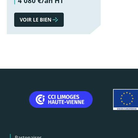
4 080 €/an HT
VOIR LE BIEN
Menu
Partenaires