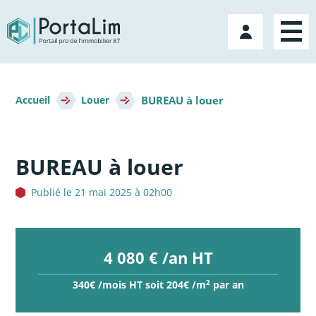
Aller
directement
Mon
au
compte
contenu
Fil
BUREAU à louer
d'Ariane
Accueil
Louer
BUREAU à louer
Publié le 21 mai 2025 à 02h00
4 080 € /an HT
2
340€ /mois HT soit 204€ /m
par an