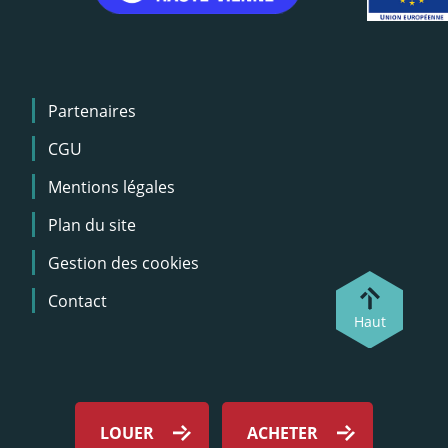
Menu
Partenaires
Pied
de
CGU
page
Mentions légales
Plan du site
Gestion des cookies
Contact
Haut
Menu
footer
LOUER
ACHETER