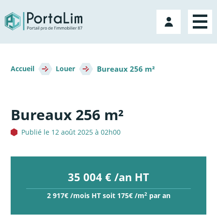
Aller
directement
Mon
au
compte
contenu
Fil
Bureaux 256 m²
d'Ariane
Accueil
Louer
Bureaux 256 m²
Publié le 12 août 2025 à 02h00
35 004 € /an HT
2
2 917€ /mois HT soit 175€ /m
par an