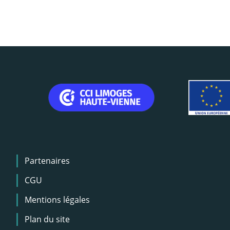
Menu
Partenaires
Pied
de
CGU
page
Mentions légales
Plan du site