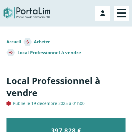
Aller
directement
Mon
au
compte
contenu
Fil
d'Ariane
Accueil
Acheter
Local Professionnel à vendre
Local Professionnel à
vendre
Publié le 19 décembre 2025 à 01h00
397 828 €