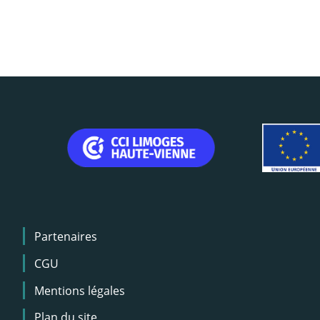
Menu
Partenaires
Pied
de
CGU
page
Mentions légales
Plan du site