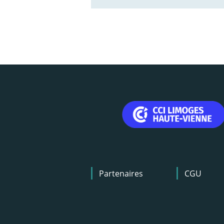
Menu
Partenaires
CGU
Pied
de
page