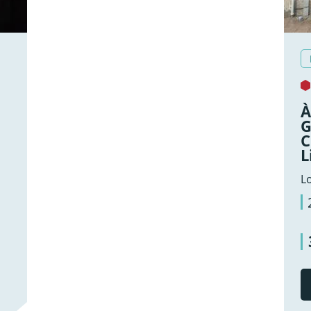
À
G
C
L
L