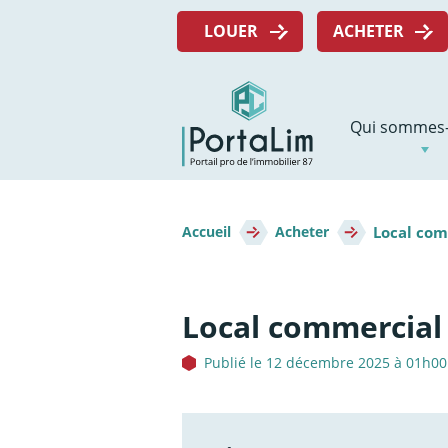
Aller
Menu
directement
LOUER
ACHETER
top
au
contenu
Navigation
Qui sommes-
principale
Fil
Local com
d'Ariane
Accueil
Acheter
Local commercial
Publié le 12 décembre 2025 à 01h00