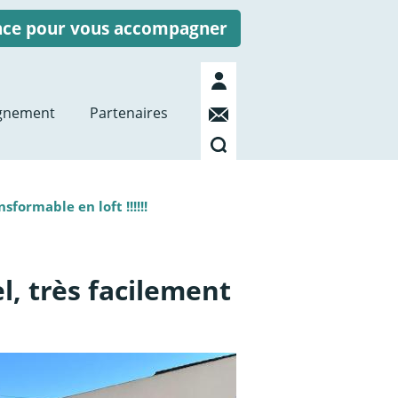
ence pour vous accompagner
Mon
compte
Contact
gnement
Partenaires
Recherche
formable en loft !!!!!!
, très facilement