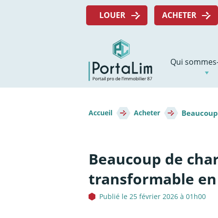
Aller
Menu
directement
LOUER
ACHETER
top
au
contenu
Navigation
Qui sommes-
principale
Fil
Beaucoup 
d'Ariane
Accueil
Acheter
Beaucoup de charm
transformable en lo
Publié le 25 février 2026 à 01h00