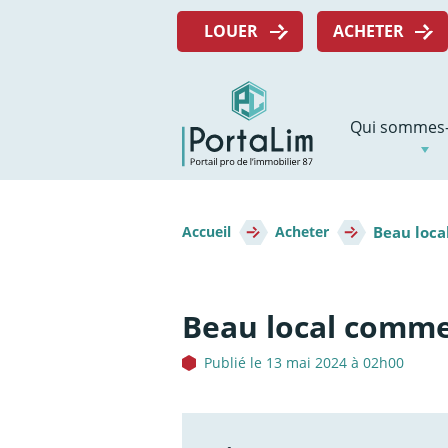
Aller
Menu
directement
LOUER
ACHETER
top
au
contenu
Navigation
Qui sommes-
principale
Fil
Beau loca
d'Ariane
Accueil
Acheter
Beau local commer
Publié le 13 mai 2024 à 02h00