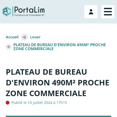
Aller
directement
Mon
au
compte
contenu
Fil
d'Ariane
Accueil
Louer
PLATEAU DE BUREAU D'ENVIRON 490M² PROCHE
ZONE COMMERCIALE
PLATEAU DE BUREAU
D'ENVIRON 490M² PROCHE
ZONE COMMERCIALE
Publié le 10 juillet 2024 à 17h15