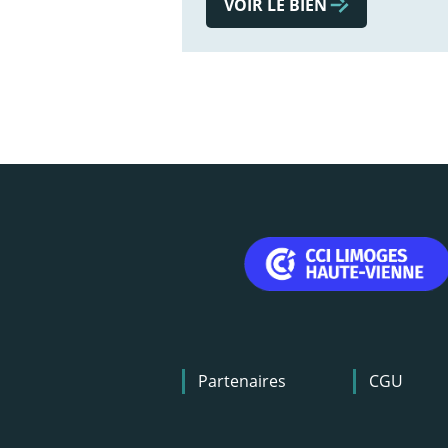
VOIR LE BIEN
Menu
Partenaires
CGU
Pied
de
page