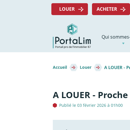
Aller
Menu
directement
LOUER
ACHETER
top
au
contenu
Navigation
Qui sommes-
principale
Fil
A LOUER - 
d'Ariane
Accueil
Louer
A LOUER - Proche
Publié le 03 février 2026 à 01h00