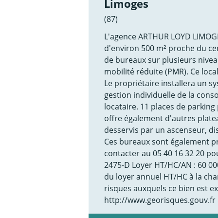
Limoges
(87)
L'agence ARTHUR LOYD LIMOGES
d'environ 500 m² proche du cen
de bureaux sur plusieurs nive
mobilité réduite (PMR). Ce loca
Le propriétaire installera un s
gestion individuelle de la cons
locataire. 11 places de parking
offre également d'autres plate
desservis par un ascenseur, d
Ces bureaux sont également pr
contacter au 05 40 16 32 20 po
2475-D Loyer HT/HC/AN : 60 0
du loyer annuel HT/HC à la cha
risques auxquels ce bien est e
http://www.georisques.gouv.fr