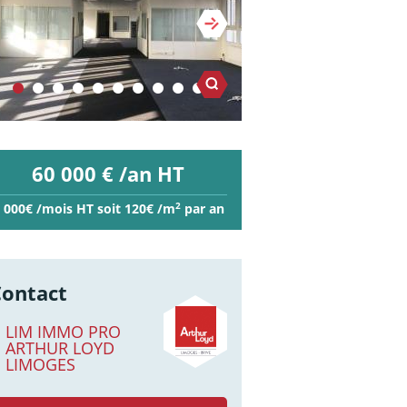
60 000 € /an HT
2
 000€ /mois HT soit 120€ /m
par an
Contact
LIM IMMO PRO
ARTHUR LOYD
LIMOGES