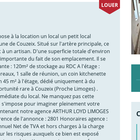
LOUER
e à la location un local un petit local
ne de Couzeix. Situé sur l'artère principale, ce
 à un artisan. D'une superficie totale d'environ
é importante du fait de son emplacement. Il se
te : 120m² de stockage au RDC A l'étage :
aux, 1 salle de réunion, un coin kitchenette
on 45 m² à l'étage, dédié uniquement à du
rtunité rare à Couzeix (Proche Limoges) .
médiate du local. Ne manquez pas cette
e s'impose pour imaginer pleinement votre
maintenant notre agence ARTHUR LOYD LIMOGES
rence de l'annonce : 2801 Honoraires agence :
nuel Net de TVA et hors charges à la charge
ur les risques auxquels ce bien est exposé