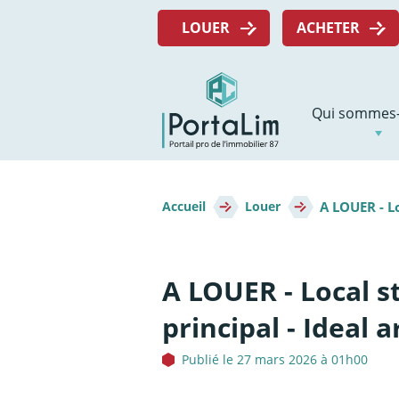
Aller
Menu
directement
LOUER
ACHETER
top
au
contenu
Navigation
Qui sommes-
principale
Fil
A LOUER - L
d'Ariane
Accueil
Louer
A LOUER - Local 
principal - Ideal a
Publié le 27 mars 2026 à 01h00