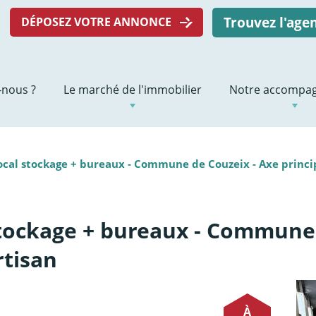
Trouvez l'ag
DÉPOSEZ VOTRE ANNONCE
nous ?
Le marché de l'immobilier
Notre accompa
ocal stockage + bureaux - Commune de Couzeix - Axe principa
stockage + bureaux - Commune 
rtisan
À