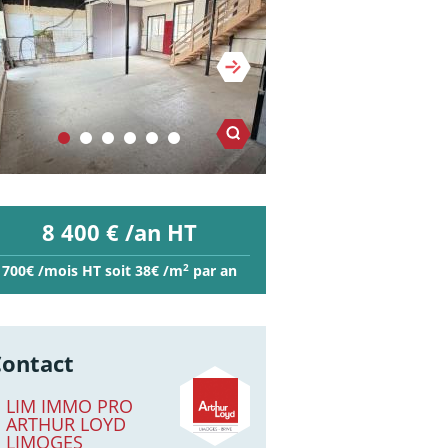
8 400 € /an HT
2
700€ /mois HT soit 38€ /m
par an
Contact
LIM IMMO PRO
ARTHUR LOYD
LIMOGES