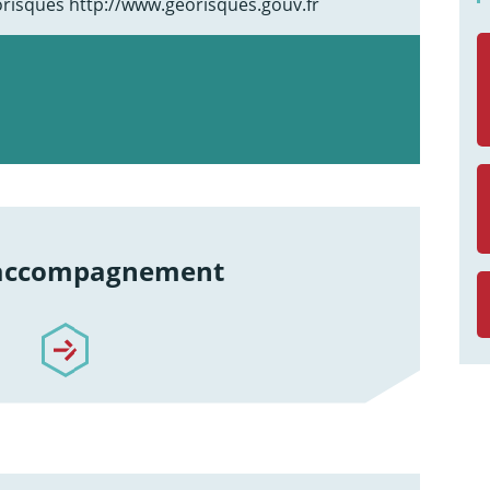
éorisques http://www.georisques.gouv.fr
 accompagnement
re-accompagnement