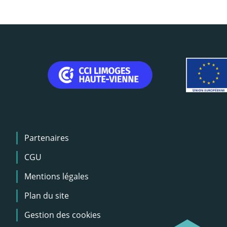
Menu
Partenaires
Pied
de
CGU
page
Mentions légales
Plan du site
Gestion des cookies