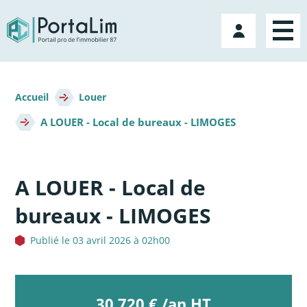
Aller
directement
Mon
au
compte
contenu
Fil
d'Ariane
Accueil
Louer
A LOUER - Local de bureaux - LIMOGES
A LOUER - Local de
bureaux - LIMOGES
Publié le 03 avril 2026 à 02h00
30 720 € /an HT