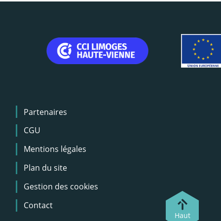
Menu
Partenaires
Pied
de
CGU
page
Mentions légales
Plan du site
Gestion des cookies
Contact
Haut