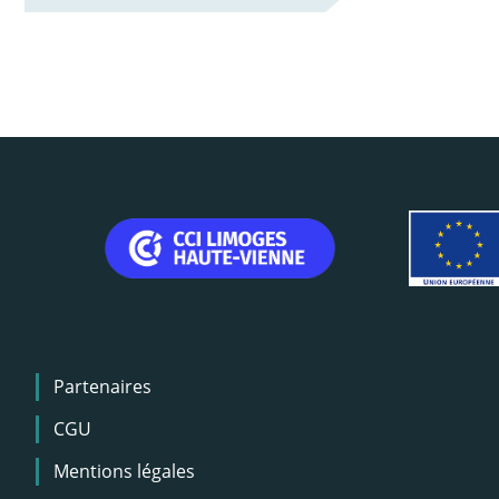
Menu
Partenaires
Pied
de
CGU
page
Mentions légales