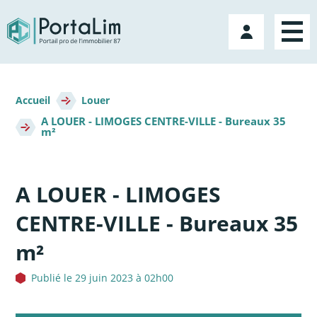
Aller
directement
Mon
au
compte
contenu
Fil
d'Ariane
Accueil
Louer
A LOUER - LIMOGES CENTRE-VILLE - Bureaux 35
m²
A LOUER - LIMOGES
CENTRE-VILLE - Bureaux 35
m²
Publié le 29 juin 2023 à 02h00