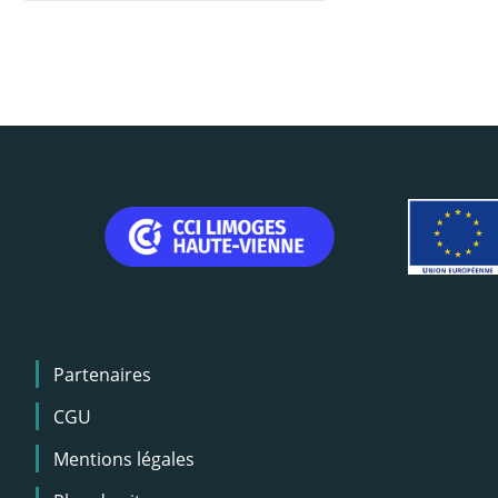
Menu
Partenaires
Pied
de
CGU
page
Mentions légales