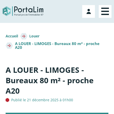
Aller
directement
Mon
au
compte
contenu
Fil
d'Ariane
Accueil
Louer
A LOUER - LIMOGES - Bureaux 80 m² - proche
A20
A LOUER - LIMOGES -
Bureaux 80 m² - proche
A20
Publié le 21 décembre 2025 à 01h00