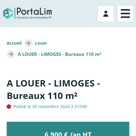
Aller
directement
Mon
au
compte
contenu
Fil
d'Ariane
Accueil
Louer
A LOUER - LIMOGES - Bureaux 110 m²
A LOUER - LIMOGES -
Bureaux 110 m²
Publié le 30 novembre 2024 à 01h00
6 900 € /an HT