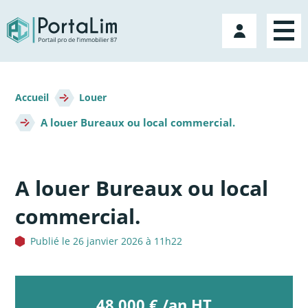
Aller
directement
Mon
au
compte
contenu
Fil
d'Ariane
Accueil
Louer
A louer Bureaux ou local commercial.
A louer Bureaux ou local
commercial.
Publié le 26 janvier 2026 à 11h22
48 000 € /an HT