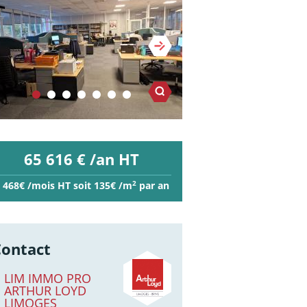
65 616 € /an HT
2
 468€ /mois HT soit 135€ /m
par an
Contact
LIM IMMO PRO
ARTHUR LOYD
LIMOGES