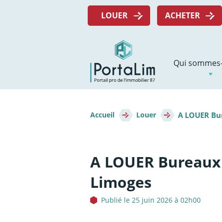
Aller
Menu
directement
LOUER
ACHETER
top
au
contenu
Navigation
Qui sommes-
principale
Fil
A LOUER Bur
d'Ariane
Accueil
Louer
A LOUER Bureaux 
Limoges
Publié le 25 juin 2026 à 02h00