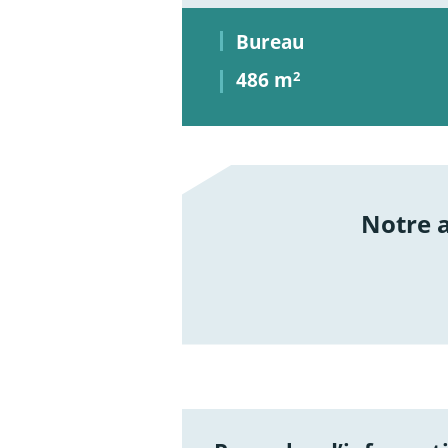
Bureau
486 m
2
Notre
/not