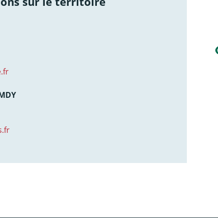
ons sur le territoire
.fr
AMDY
.fr