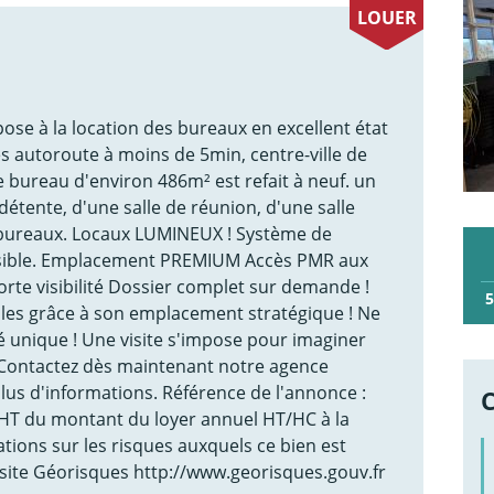
LOUER
se à la location des bureaux en excellent état
ès autoroute à moins de 5min, centre-ville de
 bureau d'environ 486m² est refait à neuf. un
détente, d'une salle de réunion, d'une salle
x/bureaux. Locaux LUMINEUX ! Système de
ersible. Emplacement PREMIUM Accès PMR aux
te visibilité Dossier complet sur demande !
5
imales grâce à son emplacement stratégique ! Ne
 unique ! Une visite s'impose pour imaginer
. Contactez dès maintenant notre agence
s d'informations. Référence de l'annonce :
HT du montant du loyer annuel HT/HC à la
tions sur les risques auxquels ce bien est
 site Géorisques http://www.georisques.gouv.fr