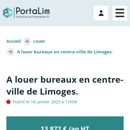
Aller
directement
Mon
au
compte
contenu
Fil
d'Ariane
Accueil
Louer
A louer bureaux en centre-ville de Limoges.
A louer bureaux en centre-
ville de Limoges.
Publié le 18 janvier 2023 à 11h08
13 872 € /an HT