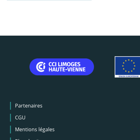
Menu
Partenaires
Pied
de
CGU
page
Mentions légales