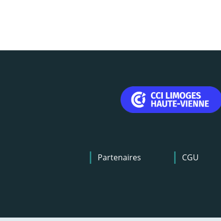
Menu
Partenaires
CGU
Pied
de
page