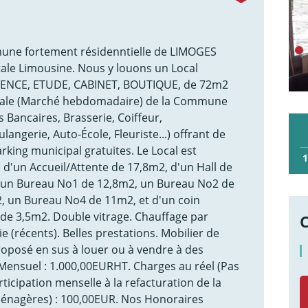
e fortement résidenntielle de LIMOGES
ale Limousine. Nous y louons un Local
ENCE, ETUDE, CABINET, BOUTIQUE, de 72m2
ncipale (Marché hebdomadaire) de la Commune
s Bancaires, Brasserie, Coiffeur,
angerie, Auto-École, Fleuriste...) offrant de
king municipal gratuites. Le Local est
1
e) d'un Accueil/Attente de 17,8m2, d'un Hall de
t un Bureau No1 de 12,8m2, un Bureau No2 de
, un Bureau No4 de 11m2, et d'un coin
e 3,5m2. Double vitrage. Chauffage par
e (récents). Belles prestations. Mobilier de
oposé en sus à louer ou à vendre à des
r Mensuel : 1.000,00EURHT. Charges au réel (Pas
ticipation menselle à la refacturation de la
énagères) : 100,00EUR. Nos Honoraires