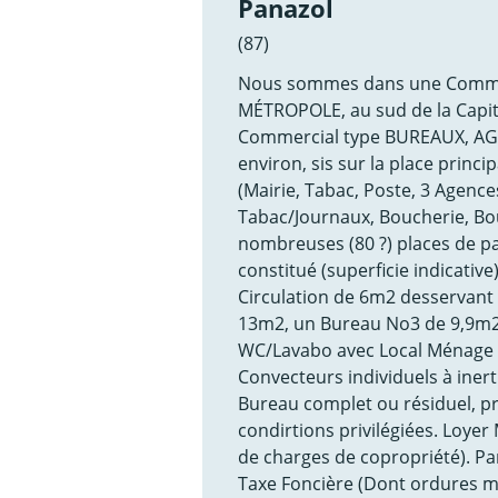
Panazol
(87)
Nous sommes dans une Commun
MÉTROPOLE, au sud de la Capit
Commercial type BUREAUX, AG
environ, sis sur la place pri
(Mairie, Tabac, Poste, 3 Agence
Tabac/Journaux, Boucherie, Boul
nombreuses (80 ?) places de par
constitué (superficie indicativ
Circulation de 6m2 desservan
13m2, un Bureau No3 de 9,9m2
WC/Lavabo avec Local Ménage d
Convecteurs individuels à inerti
Bureau complet ou résiduel, pr
condirtions privilégiées. Loye
de charges de copropriété). Par
Taxe Foncière (Dont ordures m