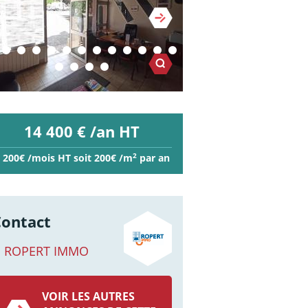
14 400 € /an HT
2
 200€ /mois HT soit 200€ /m
par an
Contact
ROPERT IMMO
VOIR LES AUTRES