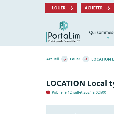
Aller
Menu
directement
LOUER
ACHETER
top
au
contenu
Navigation
Qui sommes-
principale
Fil
LOCATION L
d'Ariane
Accueil
Louer
LOCATION Local 
Publié le 12 juillet 2024 à 02h00