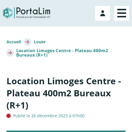
Aller
directement
Mon
au
compte
contenu
Fil
d'Ariane
Accueil
Louer
Location Limoges Centre - Plateau 400m2
Bureaux (R+1)
Location Limoges Centre -
Plateau 400m2 Bureaux
(R+1)
Publié le 26 décembre 2023 à 01h00