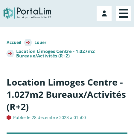
Aller
directement
Mon
au
compte
contenu
Fil
d'Ariane
Accueil
Louer
Location Limoges Centre - 1.027m2
Bureaux/Activités (R+2)
Location Limoges Centre -
1.027m2 Bureaux/Activités
(R+2)
Publié le 28 décembre 2023 à 01h00