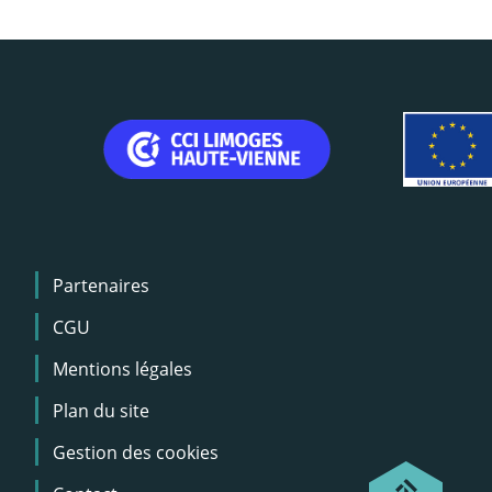
Menu
Partenaires
Pied
de
CGU
page
Mentions légales
Plan du site
Gestion des cookies