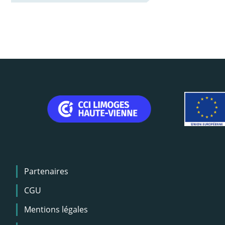
Menu
Partenaires
Pied
de
CGU
page
Mentions légales