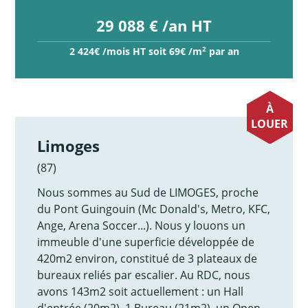
29 088 € /an HT
2
2 424€ /mois HT soit 69€ /m
par an
À
LOUER
Limoges
(87)
Nous sommes au Sud de LIMOGES, proche
du Pont Guingouin (Mc Donald's, Metro, KFC,
Ange, Arena Soccer...). Nous y louons un
immeuble d'une superficie développée de
420m2 environ, constitué de 3 plateaux de
bureaux reliés par escalier. Au RDC, nous
avons 143m2 soit actuellement : un Hall
d'entrée (20m2), 1 Bureau (21m2), un Open