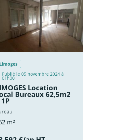
Limoges
Publié le 05 novembre 2024 à
01h00
IMOGES Location
ocal Bureaux 62,5m2
 1P
ureau
62 m²
8 592 €/an HT