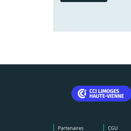
Menu
Partenaires
CGU