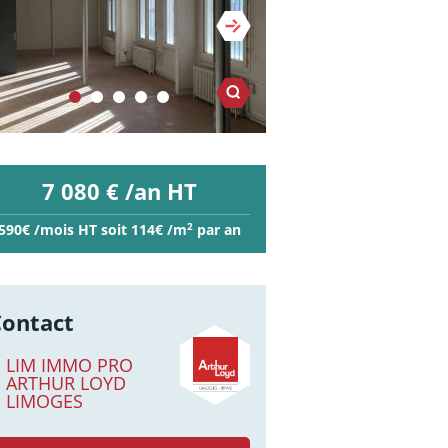
7 080 € /an HT
2
590€ /mois HT soit 114€ /m
par an
Contact
LIM IMMO PRO
ARTHUR LOYD
LIMOGES