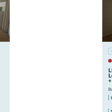
L
L
+
B