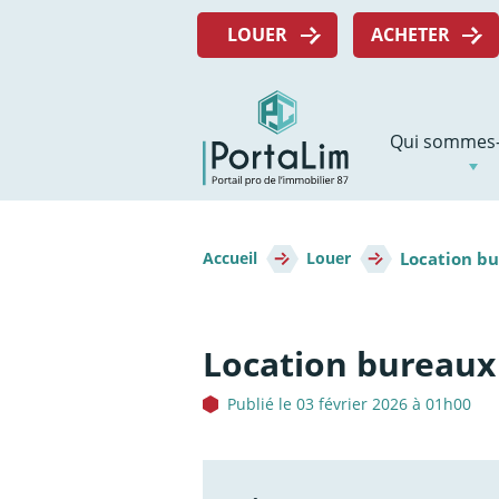
Aller
Menu
directement
LOUER
ACHETER
top
au
contenu
Navigation
Qui sommes-
principale
Fil
Location b
d'Ariane
Accueil
Louer
Location bureaux
Publié le 03 février 2026 à 01h00