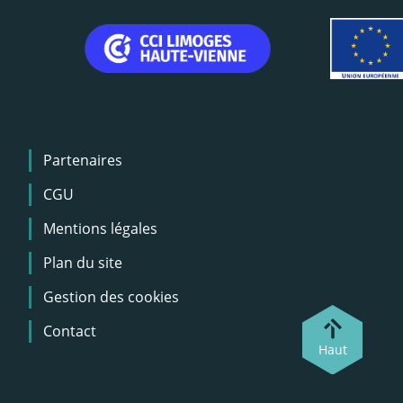
Menu
Partenaires
Pied
de
CGU
page
Mentions légales
Plan du site
Gestion des cookies
Contact
Haut