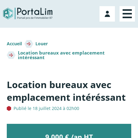
Aller
directement
Mon
au
compte
contenu
Fil
d'Ariane
Accueil
Louer
Location bureaux avec emplacement
intéréssant
Location bureaux avec
emplacement intéréssant
Publié le 18 juillet 2024 à 02h00
9 000 € /an HT