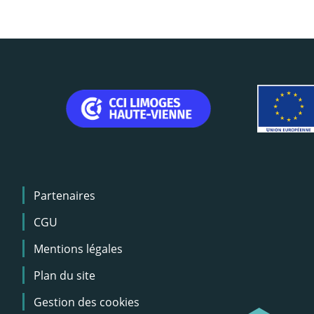
Menu
Partenaires
Pied
de
CGU
page
Mentions légales
Plan du site
Gestion des cookies