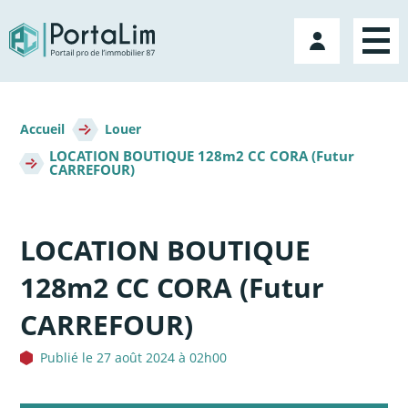
Aller
directement
Mon
au
compte
contenu
Fil
d'Ariane
Accueil
Louer
LOCATION BOUTIQUE 128m2 CC CORA (Futur
CARREFOUR)
LOCATION BOUTIQUE
128m2 CC CORA (Futur
CARREFOUR)
Publié le 27 août 2024 à 02h00