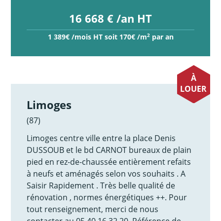
16 668 € /an HT
2
1 389€ /mois HT soit 170€ /m
par an
À
LOUER
Limoges
(87)
Limoges centre ville entre la place Denis
DUSSOUB et le bd CARNOT bureaux de plain
pied en rez-de-chaussée entièrement refaits
à neufs et aménagés selon vos souhaits . A
Saisir Rapidement . Très belle qualité de
rénovation , normes énergétiques ++. Pour
tout renseignement, merci de nous
contacter au 05 40 16 32 20. Référence de