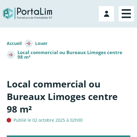
Aller
directement
Mon
au
compte
contenu
Fil
d'Ariane
Accueil
Louer
Local commercial ou Bureaux Limoges centre
98 m²
Local commercial ou
Bureaux Limoges centre
98 m²
Publié le 02 octobre 2025 à 02h00