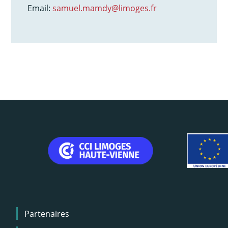
Email:
samuel.mamdy@limoges.fr
Menu
Partenaires
Pied