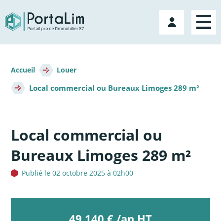
Aller
directement
Mon
au
compte
contenu
Fil
d'Ariane
Accueil
Louer
Local commercial ou Bureaux Limoges 289 m²
Local commercial ou
Bureaux Limoges 289 m²
Publié le 02 octobre 2025 à 02h00
49 140 € /an HT