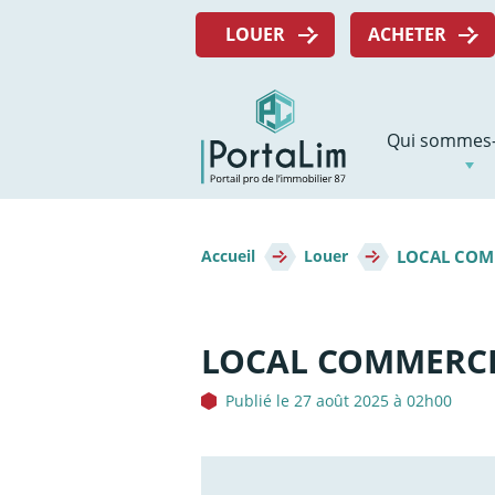
Aller
Menu
directement
LOUER
ACHETER
top
au
contenu
Navigation
Qui sommes-
principale
Fil
LOCAL COMM
d'Ariane
Accueil
Louer
LOCAL COMMERCIA
Publié le 27 août 2025 à 02h00