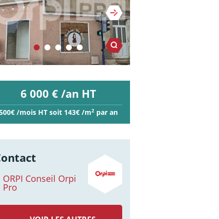
6 000 € /an HT
2
500€ /mois HT soit 143€ /m
par an
Contact
ORPI Conseil Orpi
Pro